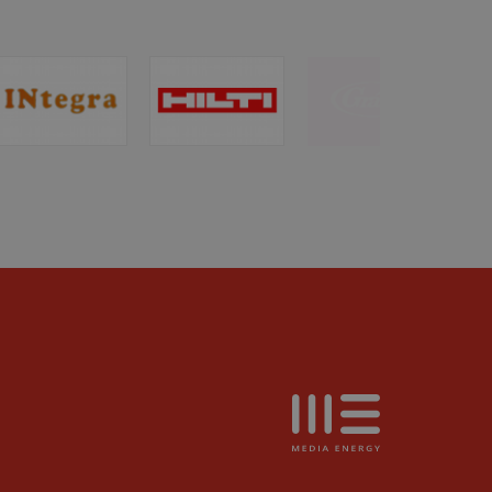
elace.