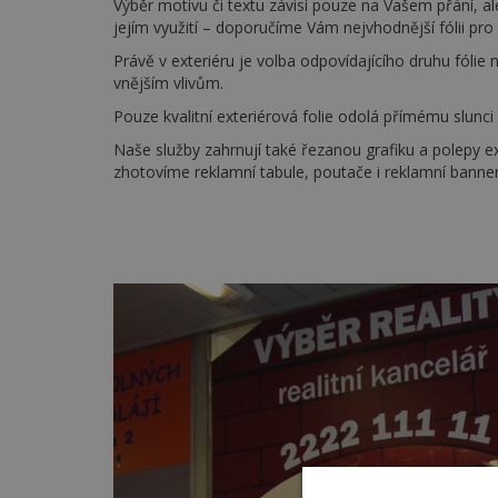
Výběr motivu či textu závisí pouze na Vašem přání, al
jejím využití – doporučíme Vám nejvhodnější fólii pro p
Právě v exteriéru je volba odpovídajícího druhu fólie
vnějším vlivům.
Pouze kvalitní exteriérová folie odolá přímému slunci
Naše služby zahrnují také řezanou grafiku a polepy ex
zhotovíme reklamní tabule, poutače i reklamní banner