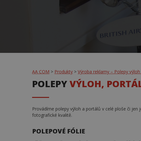
AA COM
>
Produkty
>
Výroba reklamy – Polepy výloh 
POLEPY
VÝLOH, PORTÁ
Provádíme polepy výloh a portálů v celé ploše či jen
fotografické kvalitě.
POLEPOVÉ FÓLIE