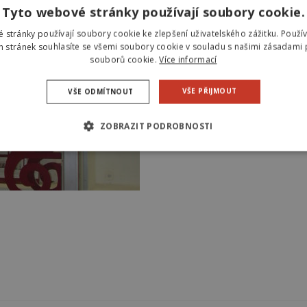
Efekt pískovaného skla – d
Tyto webové stránky používají soubory cookie.
Reflexní fólie – reflexní š
Magnetická fólie – výroba
 stránky používají soubory cookie ke zlepšení uživatelského zážitku. Použí
 stránek souhlasíte se všemi soubory cookie v souladu s našimi zásadami 
souborů cookie.
Více informací
VŠE PŘIJMOUT
VŠE ODMÍTNOUT
ZOBRAZIT PODROBNOSTI
NÉ SOUBORY
VÝKONOVÉ SOUBORY
SOUBORY CÍLE
OUBORY
ně nutné soubory
Výkonové soubory
Soubory cílení
Nezařazené 
kie umožňují základní funkce webových stránek, jako je přihlášení uživatele a spr
h souborů cookie správně používat.