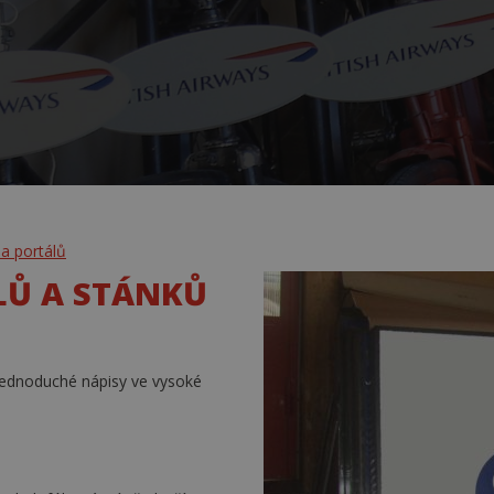
a portálů
LŮ A STÁNKŮ
 jednoduché nápisy ve vysoké