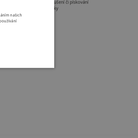
osažení efektu leptání, broušení či pískování
títky, symboly, dopravní značky
 magnetických štítků
váním našich
používání
NÍ
soubory
áva účtu. Webové stránky