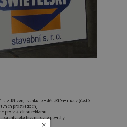
 je vidět ven, zvenku je vidět tištěný motiv (časté
ravních prostředcích)
dné pro světelnou reklamu
ansparenty, plachty, nerovné povrchy
×
í tabulí pro popis křídou