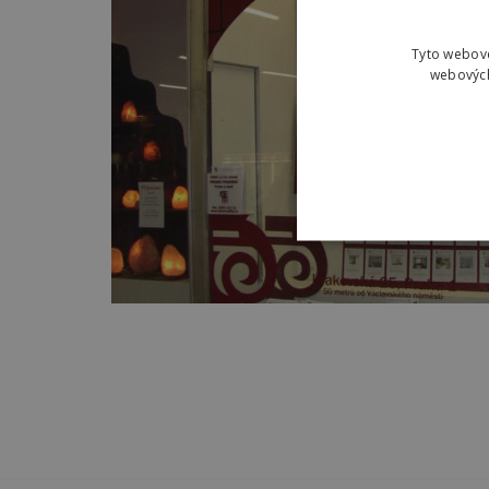
Tyto webové
webových
NEZBYTNĚ NUT
NEZAŘAZENÉ S
Nezbyt
Nezbytně nutné soubory coo
nelze bez nezbytně nutnýc