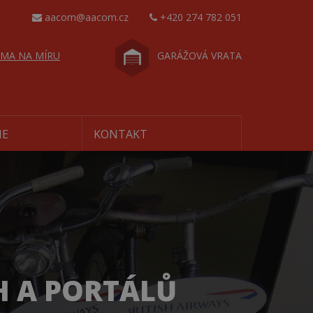
aacom@aacom.cz
+420 274 782 051
MA NA MÍRU
GARÁŽOVÁ VRATA
IE
KONTAKT
H A PORTÁLŮ