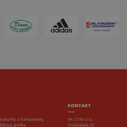
měsíc
om.cz
1 rok
Tento soubor cookie používá Google Analytics k zachování stavu r
1
měsíc
KONTAKT
 plachty a transparenty
AA COM s.r.o.
óliová grafika
Podskalská 33